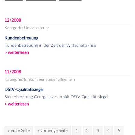
12/2008
Kategorie: Umsatzsteuer
Kundenbetreuung
Kundenbetreuung in der Zeit der Wirtschaftskrise
> weiterlesen
11/2008
Kategorie: Einkommensteuer allgemein
DStV-Qualitätssiegel
Steuerberatung Georg Lickes erhält DStV-Qualitätssiegel.
> weiterlesen
Pages
« erste Seite
‹ vorherige Seite
1
2
3
4
5