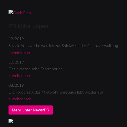
PR Mitteilungen
12/2019
Soziale Netzwerke werden zur Spielwiese der Finanzverwaltung
> weiterlesen
10/2019
Das elektronische Fahrtenbuch
> weiterlesen
08/2019
Die Förderung des Mietwohnungsbaus lebt wieder auf
> weiterlesen
Mehr unter News/PR